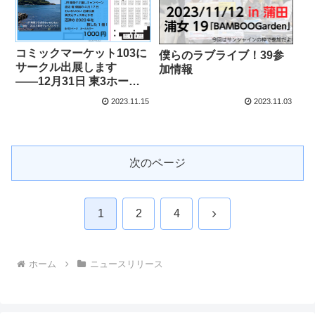
コミックマーケット103に
僕らのラブライブ！39参
サークル出展します
加情報
――12月31日 東3ホール
オ-45a「BAMBOOGarde
2023.11.15
2023.11.03
n」
次のページ
次
1
2
4
へ
ホーム
ニュースリリース