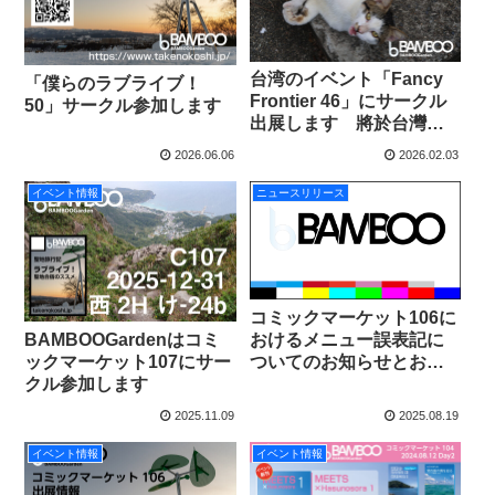
台湾のイベント「Fancy
「僕らのラブライブ！
Frontier 46」にサークル
50」サークル参加します
出展します 將於台灣活
動「Fancy Frontier 46」
2026.06.06
2026.02.03
以社團形式參展
イベント情報
ニュースリリース
コミックマーケット106に
BAMBOOGardenはコミ
おけるメニュー誤表記に
ックマーケット107にサー
ついてのお知らせとお詫
クル参加します
び
2025.11.09
2025.08.19
イベント情報
イベント情報