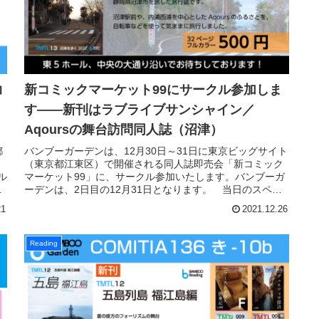
コ
新コミックマーケット99にサークル参加しま
す――新刊はラブライブサンシャイン／
Aqoursの舞台訪問同人誌（沼津）
都
バンブーガーデンは、12月30日～31日に東京ビッグサイト
（東京都江東区）で開催される同人誌即売会「新コミック
ル
マーケット99」に、サークル参加いたします。バンブーガ
ル
ーデンは、2日目の12月31日となります。 当日のスペー
スは、東地区の東5ホ...
21
2021.12.26
Reading