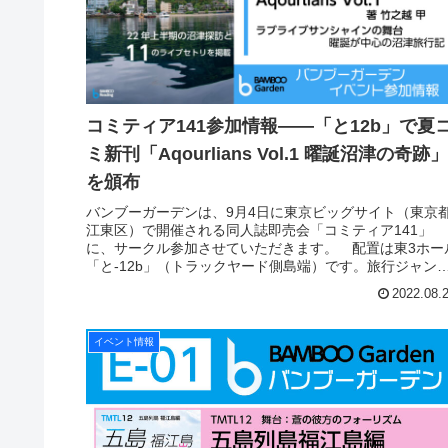
コミティア141参加情報――「と12b」で夏
ミ新刊「Aqourlians Vol.1 曜誕沼津の奇跡」
を頒布
バンブーガーデンは、9月4日に東京ビッグサイト（東京
江東区）で開催される同人誌即売会「コミティア141」
に、サークル参加させていただきます。 配置は東3ホー
「と-12b」（トラックヤード側島端）です。旅行ジャン
で、皆様のお越しをお待ち...
2022.08.
イベント情報